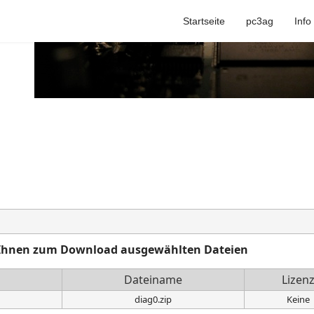
Startseite
pc3ag
Info
on Ihnen zum Download ausgewählten Dateien
Dateiname
Lizen
diag0.zip
Keine